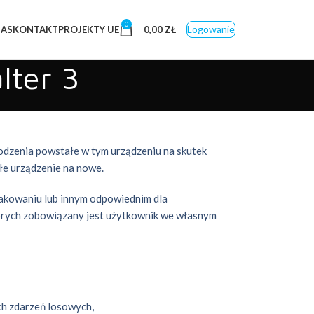
0
Logowanie
NAS
KONTAKT
PROJEKTY UE
0,00
ZŁ
lter 3
odzenia powstałe w tym urządzeniu na skutek
łe urządzenie na nowe.
pakowaniu lub innym odpowiednim dla
́rych zobowiązany jest użytkownik we własnym
ch zdarzeń losowych,