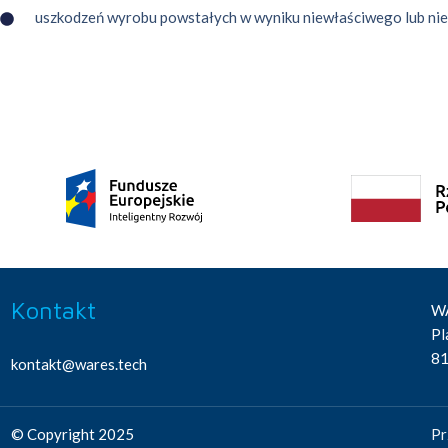
uszkodzeń wyrobu powstałych w wyniku niewłaściwego lub nie
Kontakt
WA
Pl
81
kontakt@wares.tech
© Copyright 2025
Pr