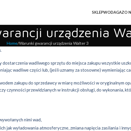
SKLEP
WODA
GAZ
O 
arancji urządzenia Wa
Home
Warunki gwarancji urządzenia Walter 3
.
ty dostarczenia wadliwego sprzętu do miejsca zakupu wszystkie uszk
ąc wadliwe części lub, (jeśli uznamy za stosowne) wymieniając ca
owodem zakupu do sprzedawcy w miarę możliwości w oryginalnym o
 czynności przewidzianych w instrukcji obsługi, do wykonania, kto
 wywołanych nimi wad,
ich jak wyładowania atmosferyczne, zmiana napięcia zasilania i inny