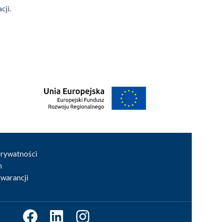
cji.
prywatności
n
warancji