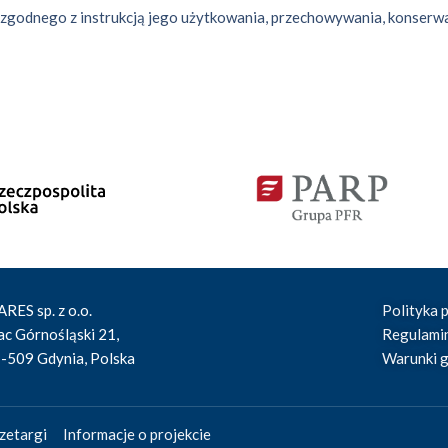
zgodnego z instrukcją jego użytkowania, przechowywania, konserwa
RES sp. z o.o.
Polityka 
ac Górnośląski 21,
Regulami
-509 Gdynia, Polska
Warunki g
zetargi
Informacje o projekcie